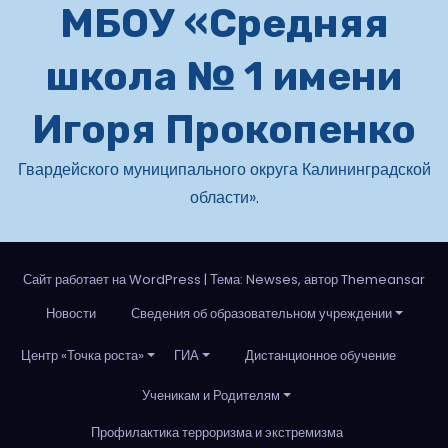
МБОУ «Средняя
школа № 1 имени
Игоря Прокопенко
Гвардейского муниципального округа Калининградской
области».
Сайт работает на WordPress
|
Тема: Newses, автор Themeansar
Новости
Сведения об образовательном учреждении
Центр «Точка роста»
ГИА
Дистанционное обучение
Ученикам и Родителям
Профилактика терроризма и экстремизма