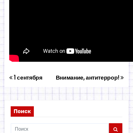
1 сентября
Внимание, антитеррор!
Н
а
в
Поиск
и
г