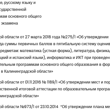
, русскому языку и
сударственной
ммам основного общего
 экзамена
й области от 27 марта 2018 года №275/1 «Об утверждении
да суммы первичных баллов в пятибальную систему оценив
едметам: математика (устная форма), литература, физика,
ецкий и испанский языки), информатика и ИКТ при проведе
вательным программам основного общего образования в фо
у в Калининградской области»
области от 01.11.2016 № 1189/1 «Об утверждении мест и по
рственной итоговой аттестации по образовательным прогр
нинградской области»
й области №973/1 от 23.10.2014 “Об утверждении плана м