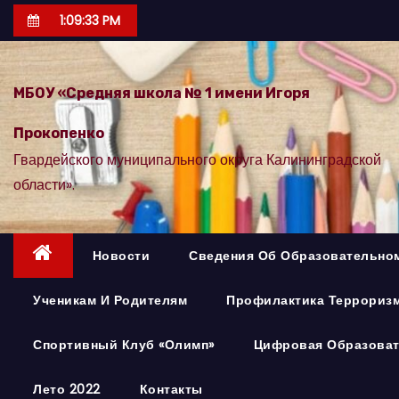
П
1:09:35 PM
е
р
е
МБОУ «Средняя школа № 1 имени Игоря
й
Прокопенко
т
Гвардейского муниципального округа Калининградской
и
области».
к
с
о
Новости
Сведения Об Образовательно
д
е
Ученикам И Родителям
Профилактика Терроризм
р
ж
Спортивный Клуб «Олимп»
Цифровая Образоват
и
м
Лето 2022
Контакты