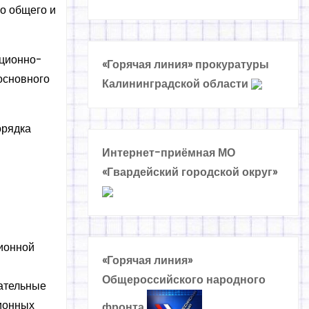
о общего и
ационно-
«Горячая линия» прокуратуры
основного
Калининградской области
орядка
Интернет-приёмная МО
«Гвардейский городской округ»
ционной
«Горячая линия»
Общероссийского народного
вательные
ионных
фронта