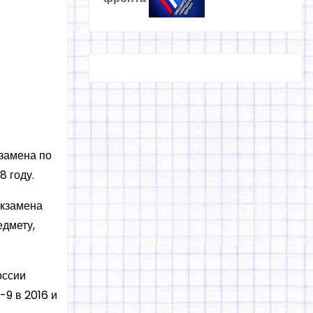
кзамена по
8 году.
экзамена
едмету,
оссии
9 в 2016 и