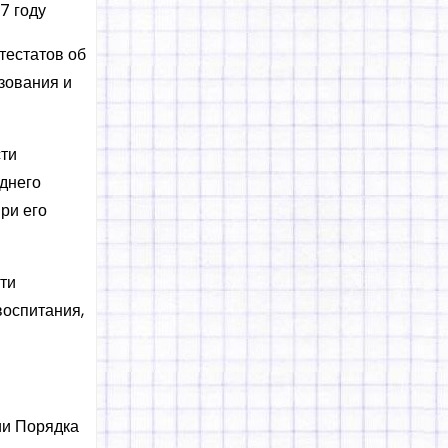
7 году
тестатов об
зования и
сти
днего
ри его
ти
воспитания,
ии Порядка