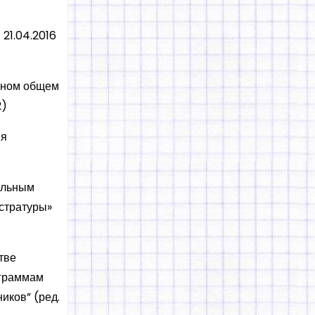
21.04.2016
овном общем
2)
ия
ельным
стратуры»
тве
ограммам
иков” (ред.