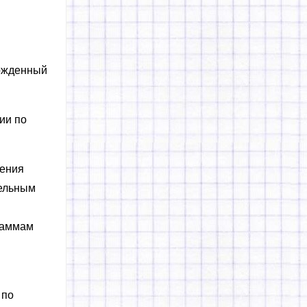
ержденный
ии по
нения
тельным
раммам
 по