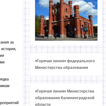
ания за
 история,
нии
«Горячая линия» федерального
рме
Министерства образования
рядка
аммам
«Горячая линия» Министерства
образования Калининградской
ероприятий
области