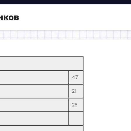
иков
47
21
26