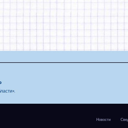
о
ласти».
Новости
Све