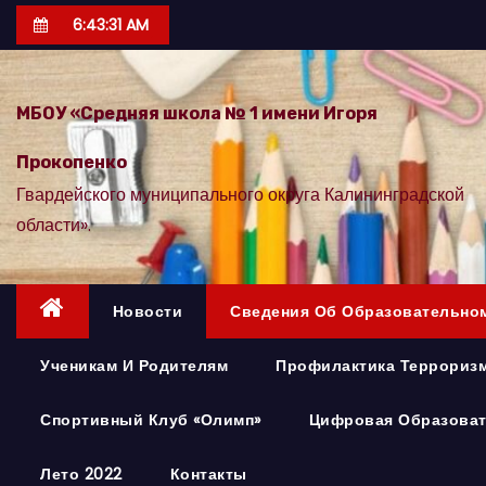
П
6:43:32 AM
е
р
е
МБОУ «Средняя школа № 1 имени Игоря
й
Прокопенко
т
Гвардейского муниципального округа Калининградской
и
области».
к
с
о
Новости
Сведения Об Образовательно
д
е
Ученикам И Родителям
Профилактика Терроризм
р
ж
Спортивный Клуб «Олимп»
Цифровая Образоват
и
м
Лето 2022
Контакты